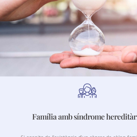
Família amb síndrome hereditàr