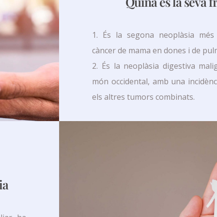
Quina és la seva 
1. És la segona neoplàsia més 
càncer de mama en dones i de pu
2. És la neoplàsia digestiva ma
món occidental, amb una incidènci
els altres tumors combinats.
ia