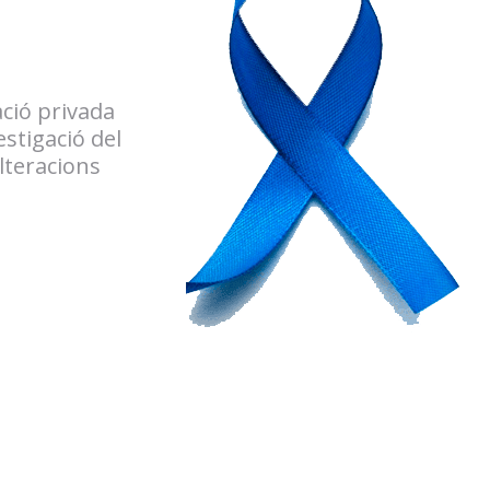
ció privada
estigació del
alteracions