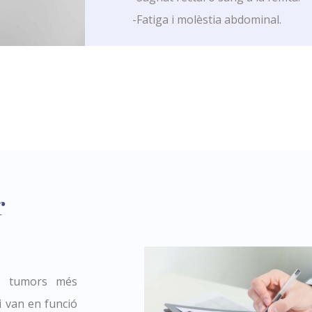
-Fatiga i molèstia abdominal.
r
ls tumors més
i van en funció