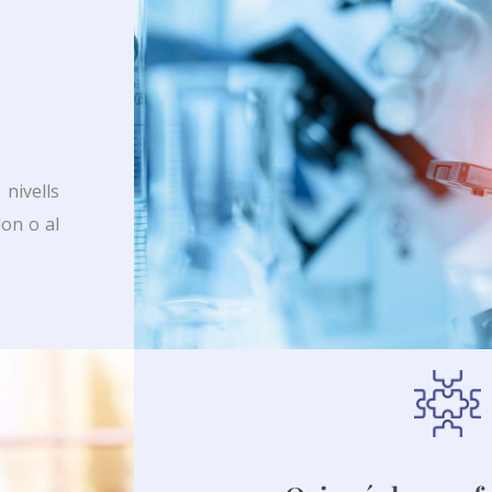
nivells
lon o al