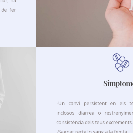
liar, ha
 de fer
Símptom
-Un canvi persistent en els te
inclosos diarrea o restrenyim
consistència dels teus excrements.
-Sagnat rectal o sang a la femta.