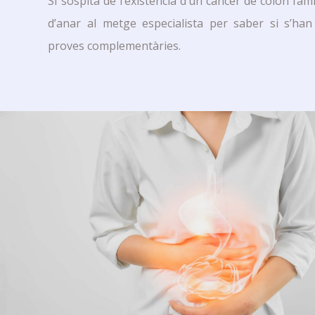
Si sospita de l’existència d’un càncer de còlon fami
d’anar al metge especialista per saber si s’han
proves complementàries.