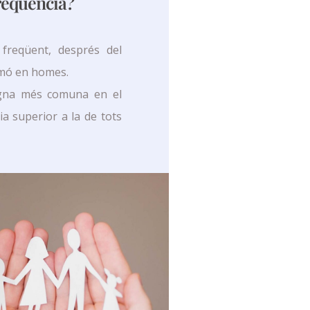
freqüència?
freqüent, després del
lmó en homes.
ligna més comuna en el
a superior a la de tots